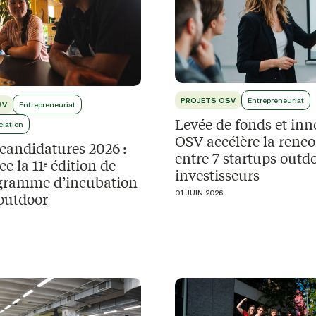
PROJETS OSV
Entrepreneuriat
SV
Entrepreneuriat
Levée de fonds et inn
ciation
OSV accélère la renco
candidatures 2026 :
entre 7 startups outdo
e la 11ᵉ édition de
investisseurs
gramme d’incubation
01 JUIN 2026
 outdoor