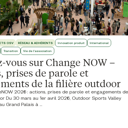
ETS OSV
RÉSEAU & ADHÉRENTS
Innovation produit
International
Transition
Vie de l'association
-vous sur Change NOW –
, prises de parole et
ments de la filière outdoor
OW 2026 : actions, prises de parole et engagements d
door Du 30 mars au 1er avril 2026, Outdoor Sports Valley
u Grand Palais à ...