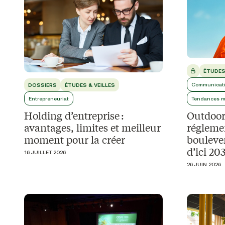
ÉTUDES
Communicati
DOSSIERS
ÉTUDES & VEILLES
Entrepreneuriat
Tendances m
Holding d’entreprise :
Outdoor 
avantages, limites et meilleur
régleme
moment pour la créer
boulever
d’ici 2
16 JUILLET 2026
26 JUIN 2026