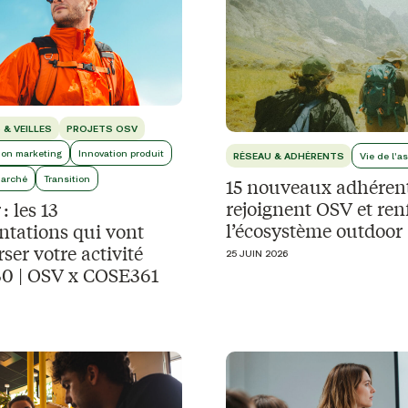
 & VEILLES
PROJETS OSV
on marketing
Innovation produit
RÉSEAU & ADHÉRENTS
Vie de l'a
arché
Transition
15 nouveaux adhéren
rejoignent OSV et ren
: les 13
l’écosystème outdoor
ntations qui vont
ser votre activité
25 JUIN 2026
030 | OSV x COSE361