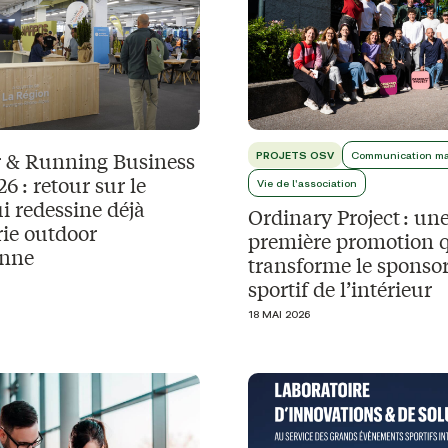
 & Running Business
PROJETS OSV
Communication ma
6 : retour sur le
Vie de l'association
i redessine déjà
Ordinary Project : un
rie outdoor
première promotion 
enne
transforme le sponso
sportif de l’intérieur
18 MAI 2026