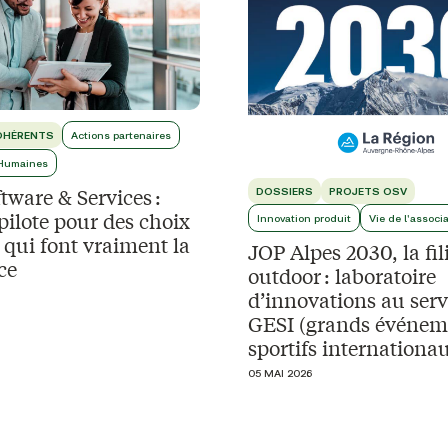
DHÉRENTS
Actions partenaires
Humaines
ware & Services :
DOSSIERS
PROJETS OSV
pilote pour des choix
Innovation produit
Vie de l'associ
s qui font vraiment la
JOP Alpes 2030, la fil
ce
outdoor : laboratoire
d’innovations au serv
GESI (grands événem
sportifs internationa
05 MAI 2026