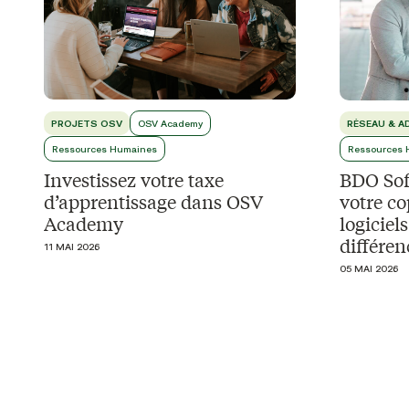
PROJETS OSV
OSV Academy
RÉSEAU & A
Ressources Humaines
Ressources 
Investissez votre taxe
BDO Soft
d’apprentissage dans OSV
votre co
Academy
logiciel
différen
11 MAI 2026
05 MAI 2026