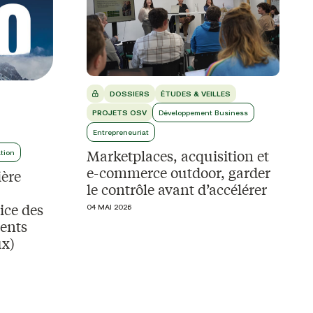
DOSSIERS
ÉTUDES & VEILLES
PROJETS OSV
Développement Business
Entrepreneuriat
Marketplaces, acquisition et
ation
e-commerce outdoor, garder
ière
le contrôle avant d’accélérer
ice des
04 MAI 2026
ents
ux)