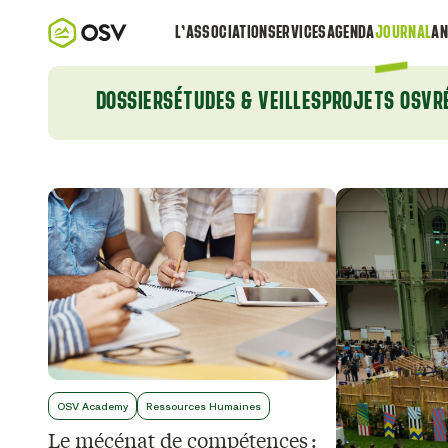
L’ASSOCIATION
SERVICES
AGENDA
JOURNAL
AN
DOSSIERS
ÉTUDES & VEILLES
PROJETS OSV
R
OSV Academy
Ressources Humaines
Le mécénat de compétences :