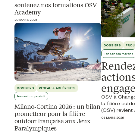
soutenez nos formations OSV
Academy
20 MARS 2026
DOSSIERS
PROJ
Tendances marché
Rendez
actions
engage
DOSSIERS
RÉSEAU & ADHÉRENTS
OSV à ChangeN
Innovation produit
la filière out
Milano‑Cortina 2026 : un bilan
(OSV) revient a
prometteur pour la filière
06 MARS 2026
outdoor française aux Jeux
Paralympiques