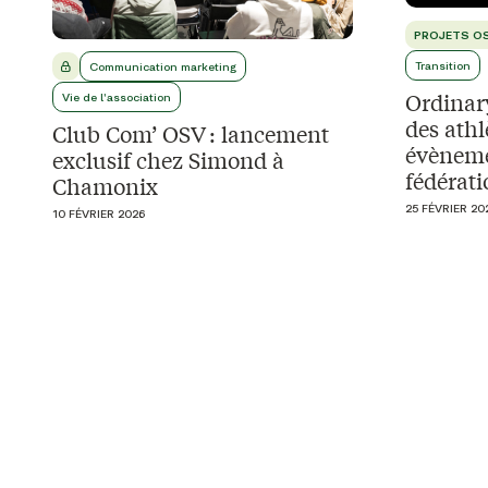
PROJETS O
Transition
Communication marketing
Ordinary 
Vie de l'association
des athl
Club Com’ OSV : lancement
évènemen
exclusif chez Simond à
fédérat
Chamonix
25 FÉVRIER 20
10 FÉVRIER 2026