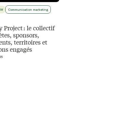
SV
Communication marketing
Project : le collectif
ètes, sponsors,
ts, territoires et
ions engagés
25