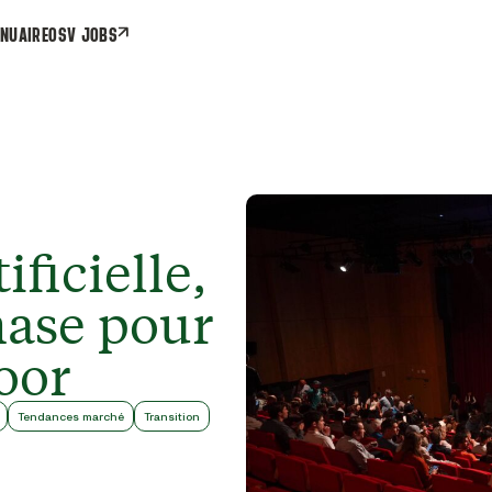
NUAIRE
OSV JOBS
ificielle,
hase pour
oor
Tendances marché
Transition