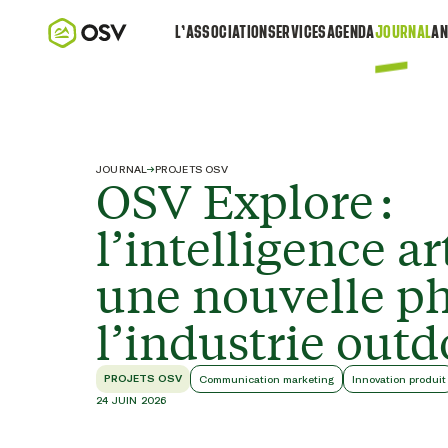
L’ASSOCIATION
SERVICES
AGENDA
JOURNAL
AN
JOURNAL
→
PROJETS OSV
OSV Explore :
l’intelligence art
une nouvelle p
l’industrie outd
PROJETS OSV
Communication marketing
Innovation produit
24 JUIN 2026