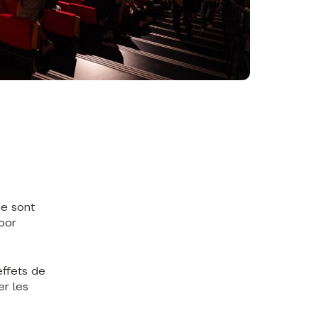
E
se sont
oor
effets de
er les