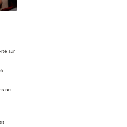
orté sur
té
es ne
des