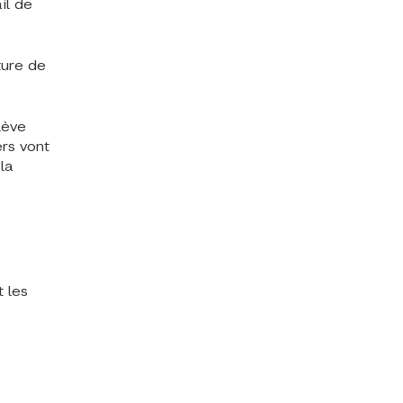
il de
ture de
lève
rs vont
la
 les