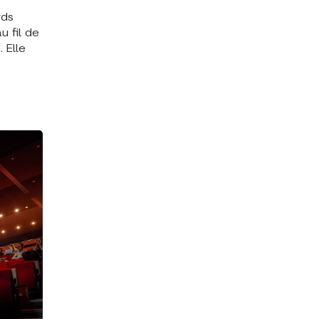
rds
u fil de
 Elle
e