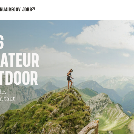
NUAIRE
OSV JOBS
S
RATEUR
UTDOOR
des
en tant