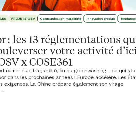
LLES
PROJETS OSV
Communication marketing
Innovation produit
Tendance
 : les 13 réglementations qu
uleverser votre activité d’ic
 OSV x COSE361
t numérique, traçabilité, fin du greenwashing… ce qui att
or dans les prochaines années L’Europe accélère. Les Éta
rs exigences. La Chine prépare également son virage
..