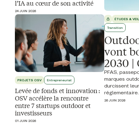
l’IA au cœur de son activité
24 JUIN 2026
ÉTUDES & VEI
Transition
Outdoor
vont bo
2030 |
PFAS, passepor
marques outdo
PROJETS OSV
Entrepreneuriat
durcissent leu
Levée de fonds et innovation :
réglementaire. .
OSV accélère la rencontre
26 JUIN 2026
entre 7 startups outdoor et
investisseurs
01 JUIN 2026