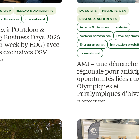
S OSV
RÉSEAU & ADHÉRENTS
DOSSIERS
PROJETS OSV
RÉSEAU & ADHÉRENTS
nt Business
International
ez à l’Outdoor &
Achats & Services mutualisés
 Business Days 2026
Actions partenaires
Développemen
r Week by EOG) avec
Entrepreneuriat
Innovation produi
es exclusives OSV
International
26
AMI – une démarche
régionale pour anticip
opportunités liées au
Olympiques et
Paralympiques d’hiv
17 OCTOBRE 2025