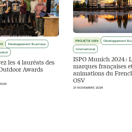
PROJETS OSV
Développement Bu
SV
Développement Business
International
roduit
ISPO Munich 2024 : L
z les 4 lauréats des
marques françaises e
Outdoor Awards
animations du French
OSV
2024
21 NOVEMBRE 2024