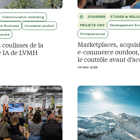
DOSSIERS
ÉTUDES & VEILLE
Communication marketing
PROJETS OSV
Développement Bu
nt Business
Innovation produit
Entrepreneuriat
arché
Marketplaces, acquisi
 coulisses de la
e-commerce outdoor,
ie IA de LVMH
le contrôle avant d’ac
04 MAI 2026