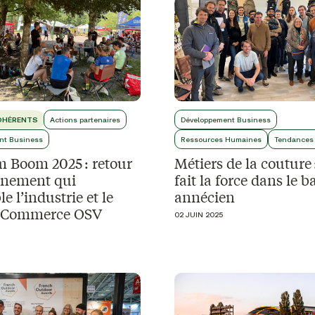
DHÉRENTS
Actions partenaires
Développement Business
nt Business
Ressources Humaines
Tendances
 Boom 2025 : retour
Métiers de la couture 
vénement qui
fait la force dans le b
e l’industrie et le
annécien
u Commerce OSV
02 JUIN 2025