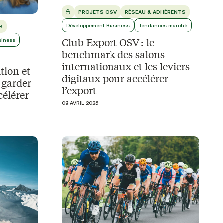
PROJETS OSV
RÉSEAU & ADHÉRENTS
Développement Business
Tendances marché
S
Club Export OSV : le
siness
benchmark des salons
internationaux et les leviers
tion et
digitaux pour accélérer
 garder
l’export
célérer
09 AVRIL 2026