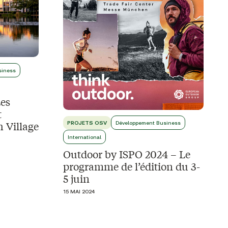
siness
es
t
 Village
PROJETS OSV
Développement Business
International
Outdoor by ISPO 2024 – Le
programme de l’édition du 3-
5 juin
15 MAI 2024