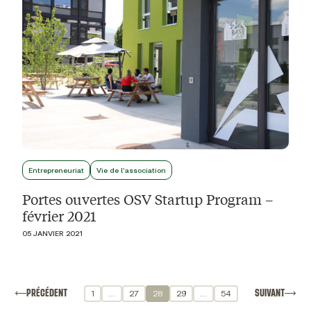
Entrepreneuriat
Vie de l'association
Portes ouvertes OSV Startup Program –
février 2021
05 JANVIER 2021
PRÉCÉDENT
SUIVANT
1
…
27
28
29
…
54