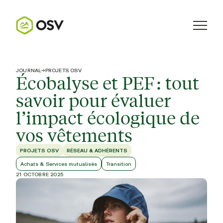
JOURNAL
→
PROJETS OSV
Écobalyse et PEF : tout
savoir pour évaluer
l’impact écologique de
vos vêtements
PROJETS OSV
RÉSEAU & ADHÉRENTS
Achats & Services mutualisés
Transition
21 OCTOBRE 2025