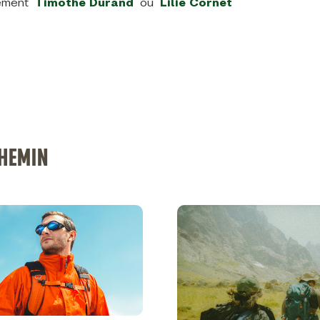
tement
Timothé Durand
ou
Lilie Cornet
CHEMIN