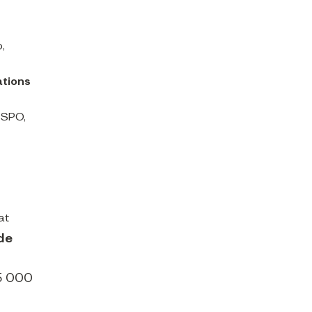
,
ations
ISPO,
at
de
5 000