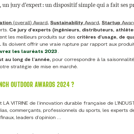
 un jury d’expert : un dispositif simple qui a fait ses 
ation
(
overall
)
Award
,
Sustainability
Award
,
Startup
Awar
erts.
Ce jury d’experts (ingénieurs, distributeurs, athlète
nt les meilleurs produits sur des
critères d’usage, de qua
é.
Ils doivent offrir une vraie rupture par rapport aux produi
vrez les lauréats 2023
.
t au long de l’année,
pour correspondre à la saisonnalit
 votre stratégie de mise en marché.
ENCH OUTDOOR AWARDS 2024 ?
 LA VITRINE de l’innovation durable française de L’INDUS
as, commerçants, professionnels du sports, les experts d
inaux, leaders d’opinion …