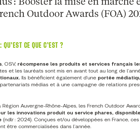
lus : Booster la mise en marché 
rench Outdoor Awards (FOA) 202
 QU’EST CE QUE C’EST ?
s
, OSV,
récompense les produits et services français le
istes et les lauréats sont mis en avant tout au long de l’ann
ationaux.
Ils bénéficient également d’une
portée médiatiq
partenariats médias et à une campagne de relations pres
a Région Auvergne-Rhône-Alpes, les French Outdoor Awar
ur les innovations produit ou service phares, disponibl
te
(ndlr : 2024). Conçues et/ou développées en France, ces
nt être commercialisées dans l’année.