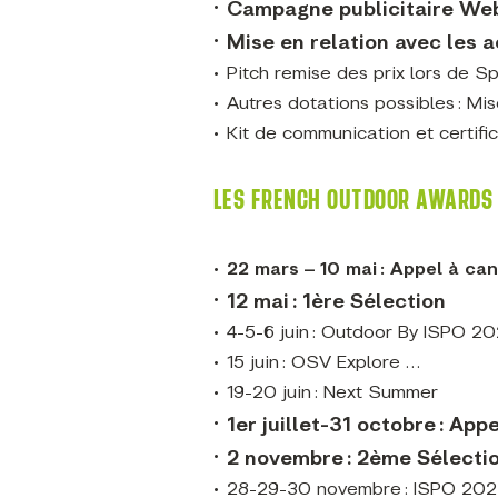
Campagne publicitaire W
Mise en relation avec les 
Pitch remise des prix lors de S
Autres dotations possibles : M
Kit de communication et certif
LES FRENCH OUTDOOR AWARDS 
22 mars – 10 mai : Appel à ca
12 mai : 1
ère
Sélection
4-5-6 juin : Outdoor By ISPO 2
15 juin : OSV Explore …
19-20 juin : Next Summer
1
er
juillet-31 octobre : App
2 novembre : 2
ème
Sélecti
28-29-30 novembre : ISPO 20