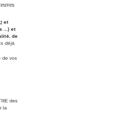
preuves
d
et
s …) et
lité, de
ts déjà
é de vos
TRIE des
e la