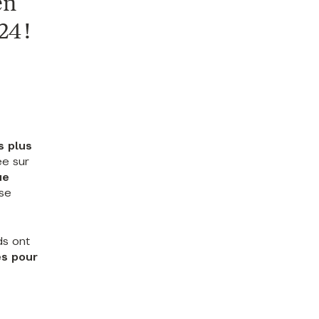
en
4 !
s plus
ée sur
ue
se
ds ont
es pour