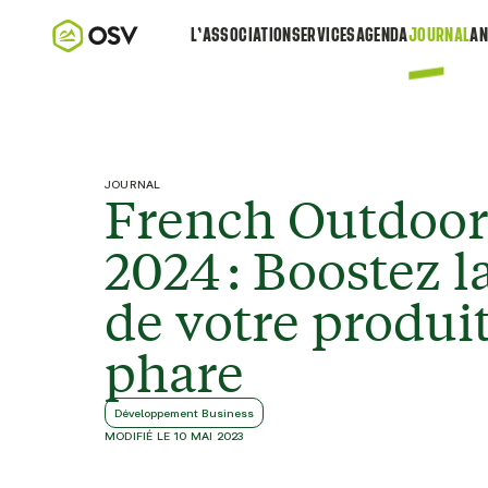
L’ASSOCIATION
SERVICES
AGENDA
JOURNAL
AN
JOURNAL
French Outdoor
2024 : Boostez la
de votre produit
phare
Développement Business
MODIFIÉ LE 10 MAI 2023