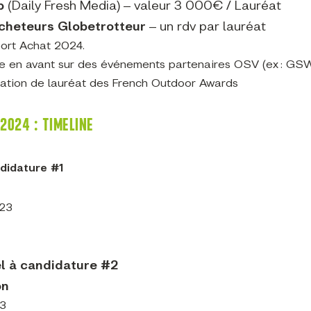
eb
(Daily Fresh Media) – valeur 3 000€ / Lauréat
acheteurs Globetrotteur
– un rdv par lauréat
port Achat 2024.
ise en avant sur des événements partenaires OSV (ex : GSW
ication de lauréat des French Outdoor Awards
2024 : TIMELINE
ndidature #1
023
el à candidature #2
on
23