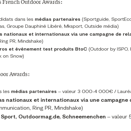
es French Outdoor Awards :
didats dans les
médias partenaires
(Sportguide, SportEco
as, Groupe Dauphiné Libéré, Mksport, Outside média)
s nationaux et internationaux via une campagne de rel
Ring PR, Mindshake)
ros et événement test produits BtoC
(Outdoor by ISPO, 
k on Snow)
oor Awards :
s les
médias partenaires
– valeur 3 000-4 000€ / Lauré
s nationaux et internationaux via une campagne 
munication, Ring PR, Mindshake)
Sport, Outdoormag.de,
Schneemenchen
– valeur 