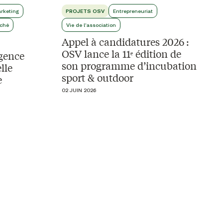
rketing
PROJETS OSV
Entrepreneuriat
ché
Vie de l'association
Appel à candidatures 2026 :
OSV lance la 11ᵉ édition de
igence
son programme d’incubation
lle
sport & outdoor
e
02 JUIN 2026