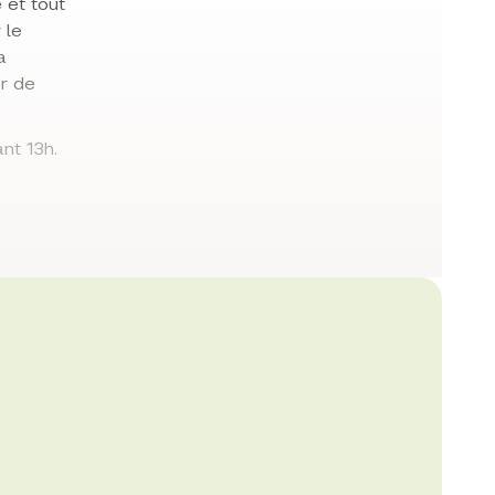
 et tout
 le
a
er de
nt 13h.