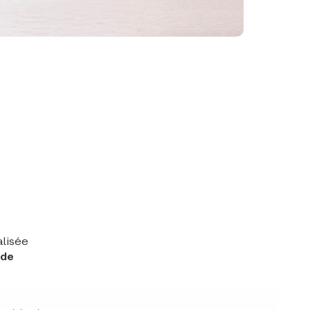
alisée
 de