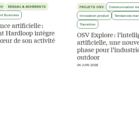
SV
RÉSEAU & ADHÉRENTS
PROJETS OSV
Communication ma
nt Business
Innovation produit
Tendances mar
nce artificielle :
Transition
 Hardloop intègre
OSV Explore : l’intell
cœur de son activité
artificielle, une nouve
phase pour l’industri
outdoor
24 JUIN 2026