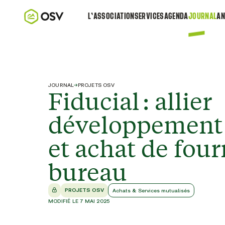
L’ASSOCIATION
SERVICES
AGENDA
JOURNAL
AN
JOURNAL
→
PROJETS OSV
Fiducial : allier
développement
et achat de four
bureau
PROJETS OSV
Achats & Services mutualisés
MODIFIÉ LE 7 MAI 2025